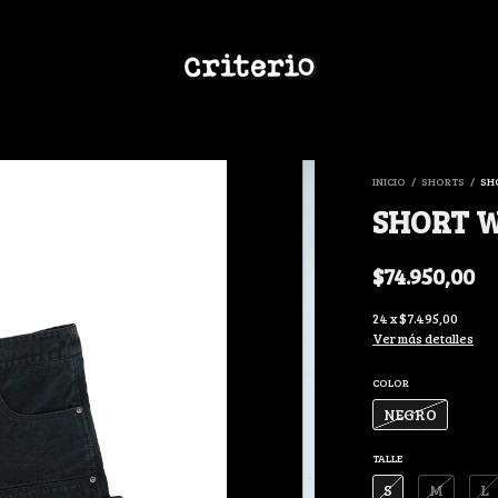
INICIO
/
SHORTS
/
SH
SHORT W
$74.950,00
24
x
$7.495,00
Ver más detalles
COLOR
NEGRO
TALLE
S
M
L