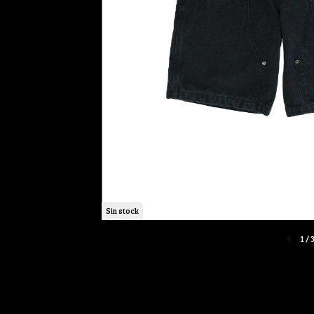
Sin stock
1
/