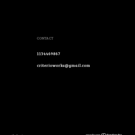
CONTACT
1134469867
criterioworks@gmail.com