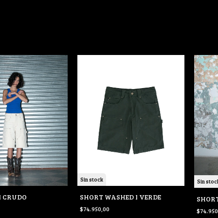
Sin stock
Sin stoc
I CRUDO
SHORT WASHED I VERDE
SHORT
$74.950,00
$74.950