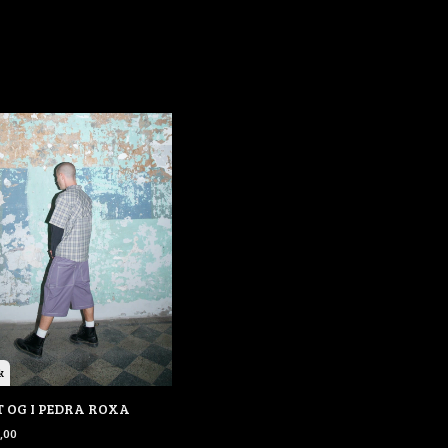
k
 OG I PEDRA ROXA
,00