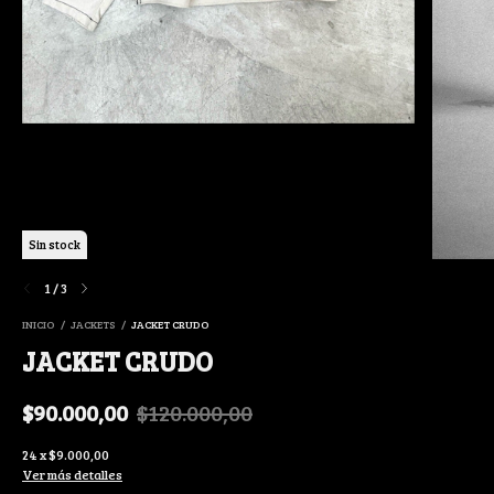
Sin stock
1
/
3
INICIO
/
JACKETS
/
JACKET CRUDO
JACKET CRUDO
$90.000,00
$120.000,00
24
x
$9.000,00
Ver más detalles